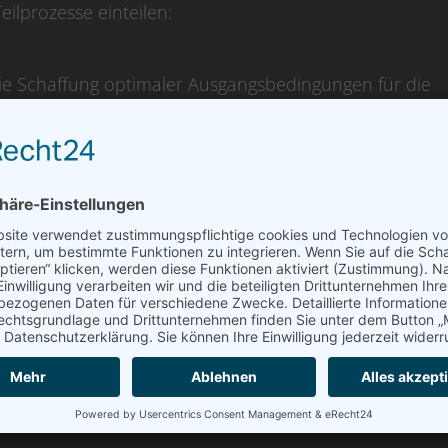
eilprozesse einteilen:
die Schaffung optimaler Ausgangsbedingungen für die
eser Vorbereitung lassen sich Werkstücke mit hoher und
unsachgemäße Vorbehandlung führt zu Lackablösungen 
as Werkstück von Staub, Zunder, Rost, Fett und Schmu
hemischen und mechanischen Verfahren der Vorbehand
Eisenphosphatierung, Sandstrahlen, Glasperlenstrahlen
s Grundmaterials und verbessern die Haftung des
uss der Vorbehandlung bildet das Trocknen des Werkst
istole auf die Oberfläche aufgebracht. Die
chiedener Verfahren zur Aufladung eine geladene Pulver
 und bilden eine Schicht auf dem über den Werkstückträ