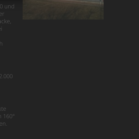
40 und
er
acke,
i
ch
2.000
kte
n 160°
en.