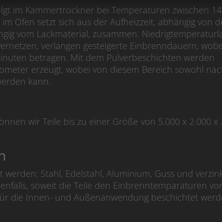
folgt im Kammertrockner bei Temperaturen zwischen 1
im Ofen setzt sich aus der Aufheizzeit, abhängig von d
ängig vom Lackmaterial, zusammen. Niedrigtemperaturl
vernetzen, verlangen gesteigerte Einbrenndauern, wobe
Minuten betragen. Mit dem Pulverbeschichten werden
ometer erzeugt, wobei von diesem Bereich sowohl na
werden kann.
nen wir Teile bis zu einer Größe von 5.000 x 2.000 x 
n
 werden: Stahl, Edelstahl, Aluminium, Guss und verzin
benfalls, soweit die Teile den Einbrenntemparaturen vo
 für die Innen- und Außenanwendung beschichtet werd