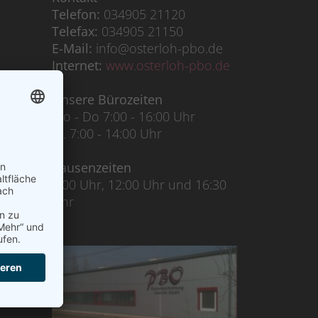
Telefon:
034905 21120
Telefax:
034905 21150
E-Mail:
info@osterloh-pbo.de
Internet:
www.osterloh-pbo.de
und
Unsere Bürozeiten
tz
Mo - Do 7:00 - 16:00 Uhr
lung
Fr. 7:00 - 14:00 Uhr
)
Pausenzeiten
ücks.
8:00 Uhr, 12:00 Uhr und 16:30
Uhr
wolke.
ger