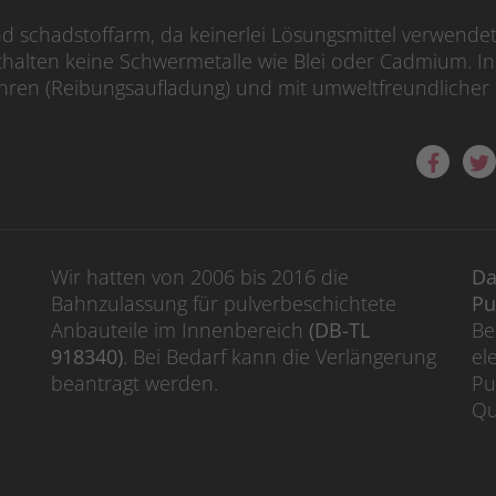
nd schadstoffarm, da keinerlei Lösungsmittel verwende
thalten keine Schwermetalle wie Blei oder Cadmium. I
hren (Reibungsaufladung) und mit umweltfreundlicher
Wir hatten von 2006 bis 2016 die
Da
Bahnzulassung für pulverbeschichtete
Pu
Anbauteile im Innenbereich
(DB-TL
Be
918340)
. Bei Bedarf kann die Verlängerung
el
beantragt werden.
Pu
Qu