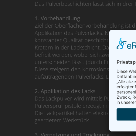
Das Pulverbeschichten lässt sich in drei T
1. Vorbehandlung
Ziel der Oberflächenvorbehandlung ist 
Applikation des Pulverlacks. Nur mit di
konstanter Qualität beschichten. Die 
Kratern in der Lackschicht. Dazu muss d
befreit werden, wobei sich zwischen c
unterscheiden lässt. (durch Entfettung, 
Diese steigern den Korrosionsschutz de
aufzutragenden Pulverlacks. Den Abschl
2. Applikation des Lacks
Das Lackpulver wird mittels Pulversprühp
Pulversprühpistole erzeugt mittels vers
Die Lackpartikel haften elektrostatisch
geerdetem Werkstück.
3. Vernetzung und Trocknung