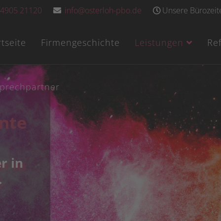
4905 21120
info@osterloh-pbo.de
Unsere Bürozeite
rtseite
Firmengeschichte
Leistungen
Re
prechpartner
nte
r in
.