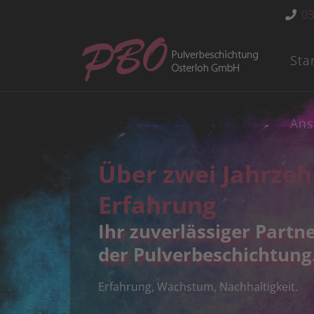
03
Sta
Ans
Über zwei Jahrzeh
Erfahrung
Ihr zuverlässiger Partne
der Pulverbeschichtung
Erfahrung, Wachstum, Nachhaltigkeit.