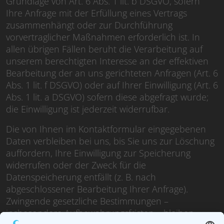
Grundlage von Art. 6 Abs. 1 lit. b DSGVO, sofern
Ihre Anfrage mit der Erfüllung eines Vertrags
zusammenhängt oder zur Durchführung
vorvertraglicher Maßnahmen erforderlich ist. In
allen übrigen Fällen beruht die Verarbeitung auf
unserem berechtigten Interesse an der effektiven
Bearbeitung der an uns gerichteten Anfragen (Art. 6
Abs. 1 lit. f DSGVO) oder auf Ihrer Einwilligung (Art. 6
Abs. 1 lit. a DSGVO) sofern diese abgefragt wurde;
die Einwilligung ist jederzeit widerrufbar.
Die von Ihnen im Kontaktformular eingegebenen
Daten verbleiben bei uns, bis Sie uns zur Löschung
auffordern, Ihre Einwilligung zur Speicherung
widerrufen oder der Zweck für die
Datenspeicherung entfällt (z. B. nach
abgeschlossener Bearbeitung Ihrer Anfrage).
Zwingende gesetzliche Bestimmungen –
insbesondere Aufbewahrungsfristen – bleiben