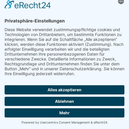
unberührt.
Anfrage per E-Mail, Telefon oder
Telefax
Wenn Sie uns per E-Mail, Telefon oder Telefax
kontaktieren, wird Ihre Anfrage inklusive aller
daraus hervorgehenden personenbezogenen
Daten (Name, Anfrage) zum Zwecke der
Bearbeitung Ihres Anliegens bei uns gespeichert
und verarbeitet. Diese Daten geben wir nicht ohne
Ihre Einwilligung weiter.
Die Verarbeitung dieser Daten erfolgt auf
Grundlage von Art. 6 Abs. 1 lit. b DSGVO, sofern
Ihre Anfrage mit der Erfüllung eines Vertrags
zusammenhängt oder zur Durchführung
vorvertraglicher Maßnahmen erforderlich ist. In
allen übrigen Fällen beruht die Verarbeitung auf
unserem berechtigten Interesse an der effektiven